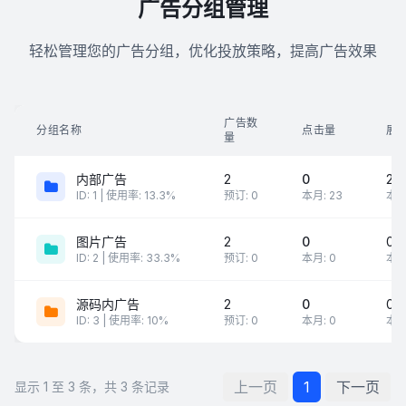
广告分组管理
轻松管理您的广告分组，优化投放策略，提高广告效果
广告数
分组名称
点击量
展
量
内部广告
2
0
23
ID: 1 | 使用率: 13.3%
预订: 0
本月: 23
本月:
图片广告
2
0
0
ID: 2 | 使用率: 33.3%
预订: 0
本月: 0
本月
源码内广告
2
0
0
ID: 3 | 使用率: 10%
预订: 0
本月: 0
本月
上一页
1
下一页
显示 1 至 3 条，共 3 条记录